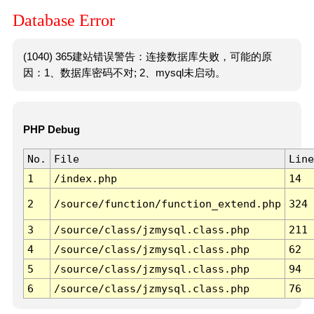
Database Error
(1040) 365建站错误警告：连接数据库失败，可能的原
因：1、数据库密码不对; 2、mysql未启动。
PHP Debug
No.
File
Line
1
/index.php
14
2
/source/function/function_extend.php
324
3
/source/class/jzmysql.class.php
211
4
/source/class/jzmysql.class.php
62
5
/source/class/jzmysql.class.php
94
6
/source/class/jzmysql.class.php
76