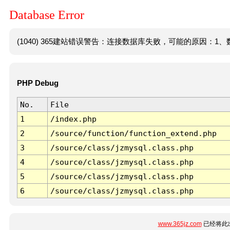
Database Error
(1040) 365建站错误警告：连接数据库失败，可能的原因：1、数
PHP Debug
No.
File
1
/index.php
2
/source/function/function_extend.php
3
/source/class/jzmysql.class.php
4
/source/class/jzmysql.class.php
5
/source/class/jzmysql.class.php
6
/source/class/jzmysql.class.php
www.365jz.com
已经将此