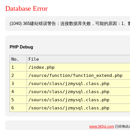
Database Error
(1040) 365建站错误警告：连接数据库失败，可能的原因：1、数
PHP Debug
No.
File
1
/index.php
2
/source/function/function_extend.php
3
/source/class/jzmysql.class.php
4
/source/class/jzmysql.class.php
5
/source/class/jzmysql.class.php
6
/source/class/jzmysql.class.php
www.365jz.com
已经将此