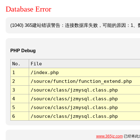
Database Error
(1040) 365建站错误警告：连接数据库失败，可能的原因：1、数
PHP Debug
No.
File
1
/index.php
2
/source/function/function_extend.php
3
/source/class/jzmysql.class.php
4
/source/class/jzmysql.class.php
5
/source/class/jzmysql.class.php
6
/source/class/jzmysql.class.php
www.365jz.com
已经将此