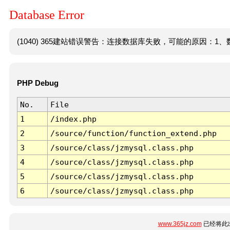
Database Error
(1040) 365建站错误警告：连接数据库失败，可能的原因：1、数
PHP Debug
No.
File
1
/index.php
2
/source/function/function_extend.php
3
/source/class/jzmysql.class.php
4
/source/class/jzmysql.class.php
5
/source/class/jzmysql.class.php
6
/source/class/jzmysql.class.php
www.365jz.com
已经将此