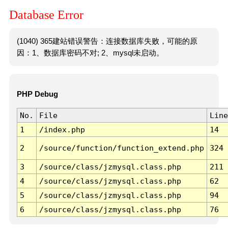
Database Error
(1040) 365建站错误警告：连接数据库失败，可能的原
因：1、数据库密码不对; 2、mysql未启动。
PHP Debug
No.
File
Line
1
/index.php
14
2
/source/function/function_extend.php
324
3
/source/class/jzmysql.class.php
211
4
/source/class/jzmysql.class.php
62
5
/source/class/jzmysql.class.php
94
6
/source/class/jzmysql.class.php
76